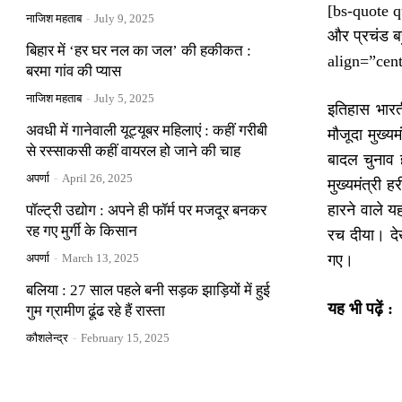
[bs-quote quo
नाजिश महताब
-
July 9, 2025
और प्रचंड ब
बिहार में ‘हर घर नल का जल’ की हकीकत :
align=”cen
बरमा गांव की प्यास
नाजिश महताब
-
July 5, 2025
इतिहास भारत
अवधी में गानेवाली यूट्यूबर महिलाएं : कहीं गरीबी
मौजूदा मुख्यम
से रस्साकसी कहीं वायरल हो जाने की चाह
बादल चुनाव हा
अपर्णा
-
April 26, 2025
मुख्यमंत्री 
हारने वाले य
पॉल्ट्री उद्योग : अपने ही फॉर्म पर मजदूर बनकर
रह गए मुर्गी के किसान
रच दीया। दे
अपर्णा
-
March 13, 2025
गए।
बलिया : 27 साल पहले बनी सड़क झाड़ियों में हुई
यह भी पढ़ें :
गुम ग्रामीण ढूंढ रहे हैं रास्ता
कौशलेन्द्र
-
February 15, 2025