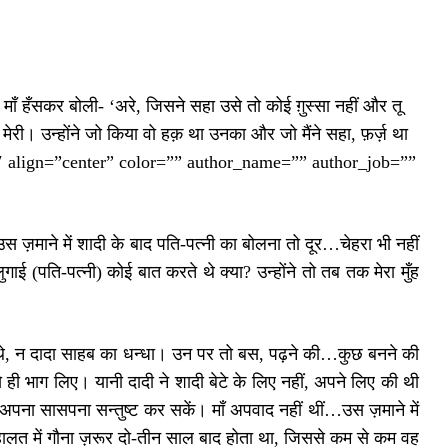
ँ हँसकर बोली- ‘अरे, जिसने सहा उसे तो कोई ग़ुस्सा नहीं और तू
ेरी। उन्होंने जो किया वो हक़ था उनका और जो मैंने सहा, फ़र्ज़ था
-2″ align=”center” color=”” author_name=”” author_job=””
माने में शादी के बाद पति-पत्नी का बोलना तो दूर…चेहरा भी नहीं
ई (पति-पत्नी) कोई बात करते थे क्या? उन्होंने तो तब तक मेरा मुँह
े थे, न दादा साहब का धन्धा। उन पर तो बस, पढ़ने की…कुछ बनने की
े ही भाग लिए। यानी दादी ने शादी बेटे के लिए नहीं, अपने लिए की थी
अपना सासपना सन्तुष्ट कर सकें। माँ अपवाद नहीं थीं…उस ज़माने में
ालत में गौना ज़रूर दो-तीन साल बाद होता था, जिससे कम से कम वह