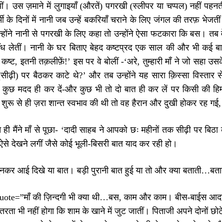
ीं। उस ज़माने में लुगाइयाँ (औरतें) पगरखी (स्लीपर या चप्पल) नहीं पहनत
मी के दिनों में नानी जब उन्हें बकरियाँ चराने के लिए जंगल की तरफ़ भेजत
्होंने नानी से पगरखी के लिए कहा तो उन्होंने ऐसा फटकारा कि बस। तब व
 बाँध लेतीं। नानी के घर बिताए बेहद कष्टप्रद एक साल की और भी कई बातें उ
्ट, इतनी तक़लीफ़ें!’ इस पर वे बोलीं -‘अरे, तुम्हारी माँ ने जो सहा उसके 
ल (सीढ़ी) पर बैठकर काटे थे?’ और तब उन्होंने यह सारा क़िस्सा विस्ता
कुछ मदद ही कर दें‑और कुछ भी तो दो बात ही कर लें पर किसी की हिम्
शुरू से ही ज़रा शान्त स्वभाव की थी तो वह हैरान और दुखी होकर रह गई, म
 ही मैंने माँ से पूछा- ‘दादी साहब ने आपको छः महीनों तक सीढ़ी पर 
रा ऐसे देखने लगीं जैसे कोई भूली-बिसरी बात याद कर रही हो।
 सुनकर आई दिखे या बात। बड़ी पुरानी बात हुई या तो और क्या बताती…बताने 
uote=”माँ की ज़िन्दगी भी क्या थी…बस, काम और काम। बीस-बाईस आदमियों
उतरता भी नहीं होगा कि शाम के खाने में जुट जातीं। पिताजी अपने दोनों छोट