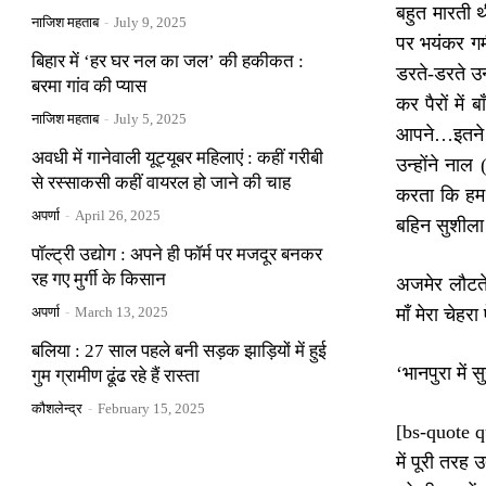
बहुत मारती थ
नाजिश महताब
-
July 9, 2025
पर भयंकर गर्
बिहार में ‘हर घर नल का जल’ की हकीकत :
डरते-डरते उन
बरमा गांव की प्यास
कर पैरों में
नाजिश महताब
-
July 5, 2025
आपने…इतने कष
अवधी में गानेवाली यूट्यूबर महिलाएं : कहीं गरीबी
उन्होंने ना
से रस्साकसी कहीं वायरल हो जाने की चाह
करता कि हम 
अपर्णा
-
April 26, 2025
बहिन सुशीला 
पॉल्ट्री उद्योग : अपने ही फॉर्म पर मजदूर बनकर
रह गए मुर्गी के किसान
अजमेर लौटते
अपर्णा
-
March 13, 2025
माँ मेरा चेह
बलिया : 27 साल पहले बनी सड़क झाड़ियों में हुई
‘भानपुरा में
गुम ग्रामीण ढूंढ रहे हैं रास्ता
कौशलेन्द्र
-
February 15, 2025
[bs-quote q
में पूरी तरह 