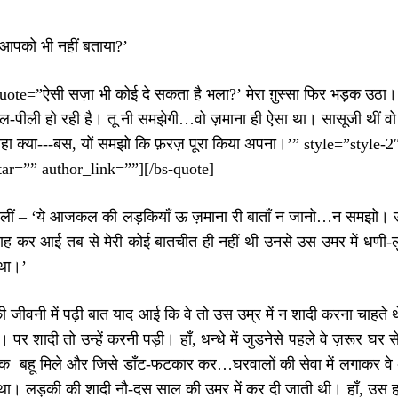
आपको भी नहीं बताया?’
uote=”ऐसी सज़ा भी कोई दे सकता है भला?’ मेरा ग़ुस्सा फिर भड़क उठा। मा
-पीली हो रही है। तू नी समझेगी…वो ज़माना ही ऐसा था। सासूजी थीं वो म
ा क्या‑‑‑बस, यों समझो कि फ़रज़ पूरा किया अपना।’” style=”style
ar=”” author_link=””][/bs-quote]
बोलीं – ‘ये आजकल की लड़कियाँ ऊ ज़माना री बाताँ न जानो…न समझो। उस ज़
याह कर आई तब से मेरी कोई बातचीत ही नहीं थी उनसे उस उमर में धणी-लुगा
 था।’
ी जीवनी में पढ़ी बात याद आई कि वे तो उस उम्र में न शादी करना चाहत
 पर शादी तो उन्हें करनी पड़ी। हाँ, धन्धे में जुड़नेसे पहले वे ज़रूर घर स
ं एक बहू मिले और जिसे डाँट-फटकार कर…घरवालों की सेवा में लगाकर वे 
 था। लड़की की शादी नौ-दस साल की उमर में कर दी जाती थी। हाँ, उस ह