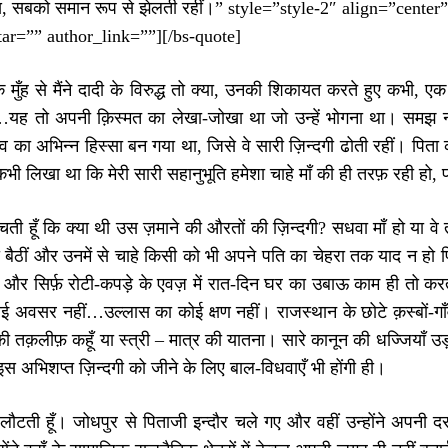
, सबको समान रूप से झेलती रहीं।” style=”style-2″ align=”cent
ar=”” author_link=””][/bs-quote]
 के मुँह से मैंने दादी के विरुद्ध तो क्या, उनकी शिकायत करते हुए कभी, 
ीं…यह तो अपनी क़िस्मत का लेखा-जोखा था जो उन्हें भोगना था। समझ न
त्व का अभिन्न हिस्सा बन गया था, जिसे वे सारी ज़िन्दगी ढोती रहीं। पि
 कभी लिखा था कि मेरी सारी सहानुभूति हमेशा चाहे माँ की ही तरफ़ रही हो,
ती हूँ कि क्या थी उस ज़माने की औरतों की ज़िन्दगी? सधवा माँ हो या वे
 बैठीं और उनमें से चाहे किसी को भी अपने पति का चेहरा तक याद न हो फ
और सिर्फ़ रोटी-कपड़े के एवज़ में रात-दिन घर का उबाऊ काम ही तो करती 
ई अवसर नहीं…उल्लास का कोई क्षण नहीं। राजस्थान के छोटे क़स्बों-गाँवो
ं की तक़लीफ़ कहूँ या स्त्री – मात्र की यातना। सारे कानून की धज्जियाँ उड़
इस अभिशप्त ज़िन्दगी को जीने के लिए बाल-विधवाएँ भी होंगी ही।
 लौटती हूँ। जोधपुर से पिताजी इन्दौर चले गए और वहीं उन्होंने अपनी 