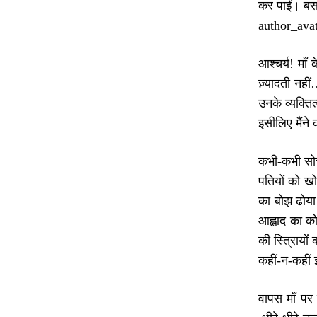
कर पाईं। बस
author_avat
आश्चर्य! माँ
ज़्यादती नह
उनके व्यक्ति
इसीलिए मैंने
कभी-कभी सोच
पतियों को खो
का बोझ ढोया 
आह्लाद का को
की स्त्रिायो
कहीं-न-कहीं 
वापस माँ पर