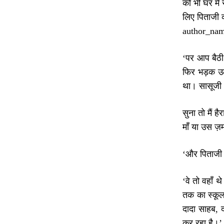
को भी घर में
लिए पिताजी 
author_nam
‘पर आप बैठी 
फिर भड़क उठा
था। सासूजी 
सुना तो मैं
माँ या उस ज़
‘और पिताजी क
‘वे तो वहाँ 
तक का स्कूल 
दादा साहब, 
कर रहा है।’