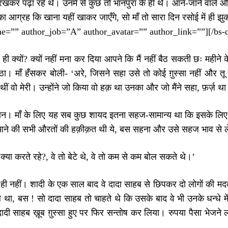
 रखकर पढ़ा रहे थे। उनमें से कुछ तो भानपुरा के ही थे। आने-जाने वाले औ
का आग्रह कि खाना यहीं खाकर जाएँगे, सो माँ तो सारा दिन रसोई में ही
e=”” author_job=”A” author_avatar=”” author_link=””][/bs-
ही क्यों? क्यों नहीं मना कर दिया आपने कि मैं नहीं बैठ सकती छः महीने
। माँ हँसकर बोली- ‘अरे, जिसने सहा उसे तो कोई ग़ुस्सा नहीं और तू
थीं वो मेरी। उन्होंने जो किया वो हक़ था उनका और जो मैंने सहा, फ़र्ज़
 हैरान। माँ के लिए यह सब कुछ शायद इतना सहज-सामान्य था कि इसके लिए
माने की सभी औरतों की हक़ीक़त थी ये, बस सहना और उसे सहज भाव से 
्या करते रहे?, वे तो बेटे थे, वे तो कम से कम बोल सकते थे।’
थे ही नहीं। शादी के एक साल बाद वे दादा साहब से छिपकर दो लोगों की मद
था, बस ! सो दादा साहब तो चाहते थे कि उसके बाद वे भी उनके धन्धे में
दादी साहब ख़ूब ग़ुस्सा हुए पर फिर सन्तोष कर लिया। रुपया पैसा भेजने