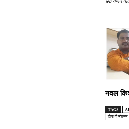
छठ करने वा
नवल किशो
TAGS
A
दीपा पी मोहनन