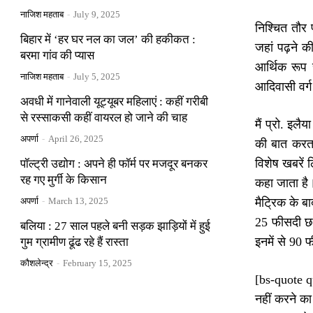
नाजिश महताब
-
July 9, 2025
निश्चित तौर 
बिहार में ‘हर घर नल का जल’ की हकीकत :
जहां पढ़ने क
बरमा गांव की प्यास
आर्थिक रूप
नाजिश महताब
-
July 5, 2025
आदिवासी वर्ग 
अवधी में गानेवाली यूट्यूबर महिलाएं : कहीं गरीबी
से रस्साकसी कहीं वायरल हो जाने की चाह
मैं प्रो. इलै
अपर्णा
-
April 26, 2025
की बात करता 
विशेष खबरें
पॉल्ट्री उद्योग : अपने ही फॉर्म पर मजदूर बनकर
रह गए मुर्गी के किसान
कहा जाता है।
अपर्णा
-
March 13, 2025
मैट्रिक के ब
25 फीसदी छात
बलिया : 27 साल पहले बनी सड़क झाड़ियों में हुई
इनमें से 90 
गुम ग्रामीण ढूंढ रहे हैं रास्ता
कौशलेन्द्र
-
February 15, 2025
[bs-quote qu
नहीं करने क