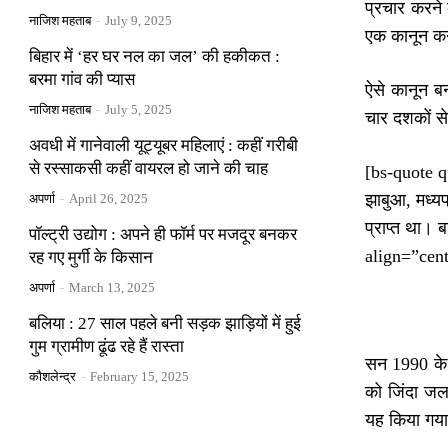
प्रचार करने 
नाजिश महताब
-
July 9, 2025
एक कानून कर्
बिहार में ‘हर घर नल का जल’ की हकीकत :
बरमा गांव की प्यास
ऐसे कानून बन
नाजिश महताब
-
July 5, 2025
चार दशकों से
अवधी में गानेवाली यूट्यूबर महिलाएं : कहीं गरीबी
से रस्साकसी कहीं वायरल हो जाने की चाह
[bs-quote qu
झाबुआ, मध्यप
अपर्णा
-
April 26, 2025
प्राप्त था। 
पॉल्ट्री उद्योग : अपने ही फॉर्म पर मजदूर बनकर
align=”cen
रह गए मुर्गी के किसान
अपर्णा
-
March 13, 2025
बलिया : 27 साल पहले बनी सड़क झाड़ियों में हुई
गुम ग्रामीण ढूंढ रहे हैं रास्ता
सन 1990 के द
कौशलेन्द्र
-
February 15, 2025
को जिंदा जल
यह किया गया