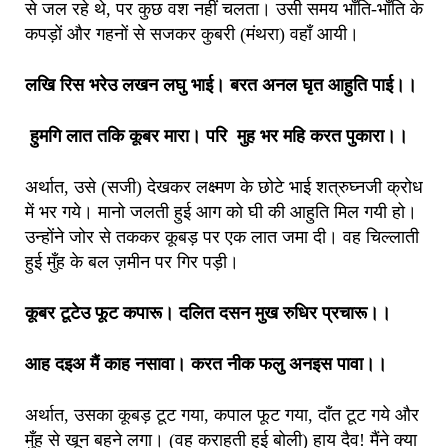
से जल रहे थे, पर कुछ वश नहीं चलता। उसी समय भाँति-भाँति के
कपड़ों और गहनों से सजकर कुबरी (मंथरा) वहाँ आयी।
लखि रिस भरेउ लखन लघु भाई। बरत अनल घृत आहुति पाई।।
हुमगि लात तकि कूबर मारा। परि मुह भर महि करत पुकारा।।
अर्थात, उसे (सजी) देखकर लक्ष्मण के छोटे भाई शत्रुघ्नजी क्रोध
में भर गये। मानो जलती हुई आग को घी की आहुति मिल गयी हो।
उन्होंने जोर से तककर कूबड़ पर एक लात जमा दी। वह चिल्लाती
हुई मुँह के बल ज़मीन पर गिर पड़ी।
कूबर टूटेउ फूट कपारू। दलित दसन मुख रुधिर प्रचारू।।
आह दइअ मैं काह नसावा। करत नीक फलु अनइस पावा।।
अर्थात, उसका कूबड़ टूट गया, कपाल फूट गया, दाँत टूट गये और
मुँह से खून बहने लगा। (वह कराहती हुई बोली) हाय दैव! मैंने क्या