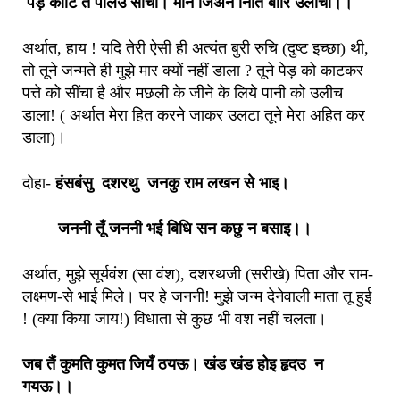
पेड़ काटि तैं पालउ सींचा। मीन जिअन निति बारि उलीचा।।
अर्थात, हाय ! यदि तेरी ऐसी ही अत्यंत बुरी रुचि (दुष्ट इच्छा) थी,
तो तूने जन्मते ही मुझे मार क्यों नहीं डाला ? तूने पेड़ को काटकर
पत्ते को सींचा है और मछली के जीने के लिये पानी को उलीच
डाला! ( अर्थात मेरा हित करने जाकर उलटा तूने मेरा अहित कर
डाला)।
दोहा-
हंसबंसु दशरथु जनकु राम लखन से भाइ।
जननी तूँ जननी भई बिधि सन कछु न बसाइ।।
अर्थात, मुझे सूर्यवंश (सा वंश), दशरथजी (सरीखे) पिता और राम-
लक्ष्मण-से भाई मिले। पर हे जननी! मुझे जन्म देनेवाली माता तू हुई
! (क्या किया जाय!) विधाता से कुछ भी वश नहीं चलता।
जब तैं कुमति कुमत जियँ ठयऊ। खंड खंड होइ हृदउ न
गयऊ।।