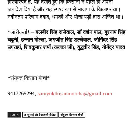
हास्यास्पद है, यह देखते हुए कि किसानों ने पहले ही अपना
जनादेश दिया है और यह स्पष्ट रूप से भाजपा के खिलाफ था।
नवीनतम परिणाम दबाव, धमकी और धोखाधड़ी द्वारा अर्जित था।
*जारीकर्ता* –
बलबीर सिंह राजेवाल
,
डॉ दर्शन पाल
,
गुरनाम सिंह
चढूनी
,
हन्नान मोल्ला
,
जगजीत सिंह डल्लेवाल
,
जोगिंदर सिंह
उगराहां
,
शिवकुमार शर्मा (कक्का जी)
,
युद्धवीर सिंह
,
योगेंद्र यादव
*संयुक्त किसान मोर्चा*
9417269294,
samyuktkisanmorcha@gmail.com
TAGS
8 जुलाई को देशव्यापी विरोध
संयुक्त किसान मोर्चा