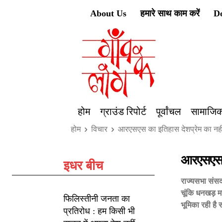
About Us
हमारे साथ काम करें
D
होम
ग्राउंड रिपोर्ट
पूर्वांचल
सामाजिक
होम
विचार
आरएसएस का इतिहास देशप्रेम का नहीं
आरएसएस क
इधर बीच
राज्यसभा संसद
चूंकि धनखड़ महो
फिलिस्तीनी जनता का
भूमिका रही है 
प्रतिरोध : हम किसी भी