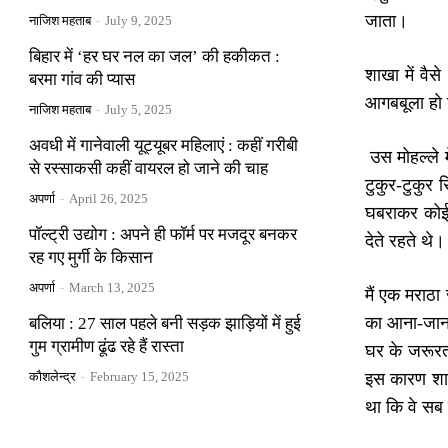
जाता।
नाजिश महताब
-
July 9, 2025
बिहार में ‘हर घर नल का जल’ की हकीकत :
शाखा में वै
बरमा गांव की प्यास
आगबबूला हो श
नाजिश महताब
-
July 5, 2025
अवधी में गानेवाली यूट्यूबर महिलाएं : कहीं गरीबी
उस मोहल्ले म
से रस्साकसी कहीं वायरल हो जाने की चाह
टुकुर-टुकुर 
अपर्णा
-
April 26, 2025
घबराकर कोई भ
पॉल्ट्री उद्योग : अपने ही फॉर्म पर मजदूर बनकर
देते रहते थे।
रह गए मुर्गी के किसान
अपर्णा
-
March 13, 2025
मैं एक मराठा
का आना-जाना 
बलिया : 27 साल पहले बनी सड़क झाड़ियों में हुई
गुम ग्रामीण ढूंढ रहे हैं रास्ता
घर के जरूरत 
कौशलेन्द्र
-
February 15, 2025
इस कारण शाख
था कि वे सब 