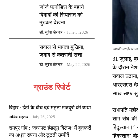
जॉर्ज फर्नांडिस के बहाने
विवादों की सियासत को
मुड़कर देखना
डॉ. सुरेश खैरनार
-
June 3, 2026
सवाल से भागता मुखिया,
सभापति जगदीप धनखड़ औ
जवाब से कतराती सत्ता
31 जुलाई, ब
डॉ. सुरेश खैरनार
-
May 22, 2026
के दौरान नेश
सवाल उठाया,
आरएसएस देश 
ग्राउंड रिपोर्ट
साख साफ-सु
बिहार : ईंटों के बीच दबे भट्ठा मजदूरों की व्यथा
सभापति महोद
नाजिश महताब
-
July 26, 2025
शाम संघ की 
हिंदुस्तान।‘
रामपुर गांव : ‘क्राफ्ट हैंडलूम विलेज’ में बुनकरों
का अधूरा सपना और टूटती उम्मीदें
हिंदुस्तान’