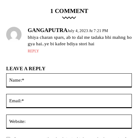
1 COMMENT
GANGAPUTRA
July 4, 2023 At 7:21 PM
bhiya charan spars, ab to dal me tadaka bhi mahng ho
gya hai..ye bi kafee bdiya stori hai
REPLY
LEAVE A REPLY
Na
Ema
Web