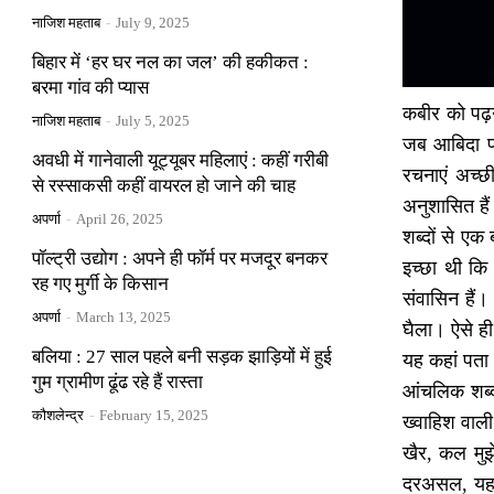
नाजिश महताब
-
July 9, 2025
बिहार में ‘हर घर नल का जल’ की हकीकत :
बरमा गांव की प्यास
कबीर को पढ़न
नाजिश महताब
-
July 5, 2025
जब आबिदा पर
अवधी में गानेवाली यूट्यूबर महिलाएं : कहीं गरीबी
रचनाएं अच्छ
से रस्साकसी कहीं वायरल हो जाने की चाह
अनुशासित हैं
अपर्णा
-
April 26, 2025
शब्दों से एक
पॉल्ट्री उद्योग : अपने ही फॉर्म पर मजदूर बनकर
इच्छा थी कि 
रह गए मुर्गी के किसान
संवासिन हैं।
अपर्णा
-
March 13, 2025
घैला। ऐसे ह
बलिया : 27 साल पहले बनी सड़क झाड़ियों में हुई
यह कहां पता थ
गुम ग्रामीण ढूंढ रहे हैं रास्ता
आंचलिक शब्द
कौशलेन्द्र
-
February 15, 2025
ख्वाहिश वाली
खैर, कल मुझे
दरअसल, यह शब