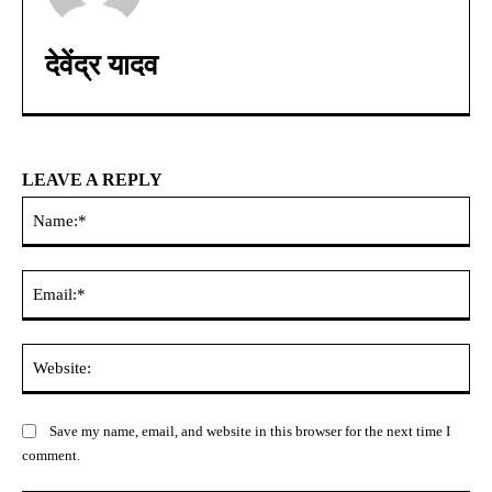
देवेंद्र यादव
LEAVE A REPLY
Na
Ema
Web
Save my name, email, and website in this browser for the next time I
comment.