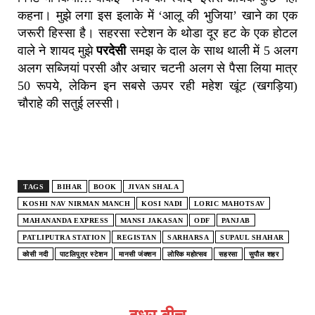
कहना। मुझे लगा इस इलाके में ‘आलू की भुजिया’ खाने का एक
जरूरी हिस्सा है। सहरसा स्टेशन के थोडा दूर हट के एक होटल
वाले ने शायद मुझे
परदेसी
समझ के दाल के साथ थाली में 5 अलग
अलग सब्जियां परसी और अचार चटनी अलग से पैसा लिया मात्र
50 रूपये, लेकिन इन सबसे ऊपर रही महेश खूंट (खगड़िया)
चौराहे की सतुई लस्सी।
TAGS
BIHAR
BOOK
JIVAN SHALA
KOSHI NAV NIRMAN MANCH
KOSI NADI
LORIC MAHOTSAV
MAHANANDA EXPRESS
MANSI JAKASAN
ODF
PANJAB
PATLIPUTRA STATION
REGISTAN
SARHARSA
SUPAUL SHAHAR
कोसी नदी
पाटलिपुत्र स्टेशन
मानसी जंक्शन
लोरिक महोत्सव
सहरसा
सुपौल शहर