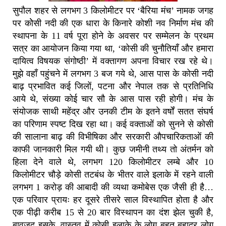
सुपौल शहर से लगभग 3 किलोमीटर पर ‘बैरिया मंच’ नामक जगह
पर कोेसी नदी की एक धारा के किनारे कोशी नव निर्माण मंच की
स्थापना के 11 वर्ष पूरा होने के अवसर पर सम्मेलन के प्रथम
सत्र का आयोजन किया गया था, ‘कोसी की चुनौतियाँ और हमारा
दायित्व विषयक संगोष्ठी’ में वक्तागण अपना विचार रख रहे थे।
मुझे वहाँ पहुंचने में लगभग 3 बज गये थे, आस पास के कोसी नदी
बाढ़ प्रभावित कई जिलों, पटना और नेपाल तक से प्रतिनिधि
आये थे, संख्या कोई चार सौ के आस पास रही होगी। मंच के
संयोजक साथी महेंद्र और उनकी टीम के इतने वर्षों सतत संघर्ष
का परिणाम स्पष्ट दिख रहा था। कई वक्ताओं को सुनने से कोसी
की सालाना बाढ़ की विभीषिका और सरकारी औपचारिकताओं की
काफी जानकारी मिल गयी थी। कुछ जमीनी तथ्य तो अंतर्मन को
हिला देने वाले थे, लगभग 120 किलोमीटर लम्बे और 10
किलोमीटर चौड़े कोसी तटबंध के भीतर वाले इलाके में रहने वाली
लगभग 1 करोड़ की आबादी की व्यथा कमोबेस एक जैसी ही है…
एक परिवार प्रायः हर दूसरे तीसरे साल विस्थापित होता है और
एक पीढ़ी करीब 15 से 20 बार विस्थापन का दंश झेल चुकी है,
बावजूद इसके, वास्तव में कोसी इलाके के लोग बहुत बहादुर लोग