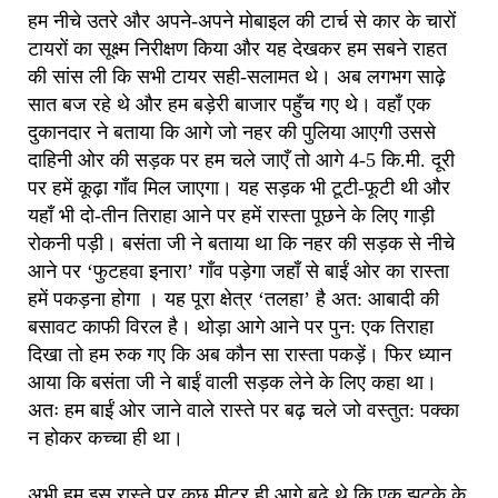
हम नीचे उतरे और अपने-अपने मोबाइल की टार्च से कार के चारों
टायरों का सूक्ष्म निरीक्षण किया और यह देखकर हम सबने राहत
की सांस ली कि सभी टायर सही-सलामत थे। अब लगभग साढ़े
सात बज रहे थे और हम बड़ेरी बाजार पहुँच गए थे। वहाँ एक
दुकानदार ने बताया कि आगे जो नहर की पुलिया आएगी उससे
दाहिनी ओर की सड़क पर हम चले जाएँ तो आगे 4-5 कि.मी. दूरी
पर हमें कूढ़ा गाँव मिल जाएगा। यह सड़क भी टूटी-फूटी थी और
यहाँ भी दो-तीन तिराहा आने पर हमें रास्ता पूछने के लिए गाड़ी
रोकनी पड़ी। बसंता जी ने बताया था कि नहर की सड़क से नीचे
आने पर ‘फुटहवा इनारा’ गाँव पड़ेगा जहाँ से बाईं ओर का रास्ता
हमें पकड़ना होगा । यह पूरा क्षेत्र ‘तलहा’ है अत: आबादी की
बसावट काफी विरल है। थोड़ा आगे आने पर पुन: एक तिराहा
दिखा तो हम रुक गए कि अब कौन सा रास्ता पकड़ें। फिर ध्यान
आया कि बसंता जी ने बाईं वाली सड़क लेने के लिए कहा था।
अतः हम बाईं ओर जाने वाले रास्ते पर बढ़ चले जो वस्तुत: पक्का
न होकर कच्चा ही था।
अभी हम इस रास्ते पर कुछ मीटर ही आगे बढ़े थे कि एक झटके के