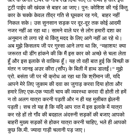
ओर के अगले टायर के नीचे रख दिया जाए तो संभव है कार इस
टूटी पाईप की खंदक से बाहर आ जाए। पुन: कोशिश की गई किंतु
कार के चक्के केवल तीव्र गति से घूमकर रह गये, बाहर नहीं
निकल सके। उस सुनसान सड़क पर दूर-दूर तक कोई आदमी
नजर नहीं आ रहा था। सामने वाले घर से लोग हमारी दशा का
अनुमान तो लगा रहे थे किंतु मदद के लिए आगे नहीं आ रहे थे।
अब मुझे किसलय जी पर गुस्सा आने लगा था कि, “महाशय! क्या
जरूरत थी डींग हांकने की कि मैं इस कार को अच्छे से चला लेता
हूँ और इस इलाके से वाकिफ हूँ। यह तो वही बात हुई कि बिच्छी क
मंतर न जानइ अउर कीरा (साँप) के बिली में हाथ डालईं।“ मुझे
प्रो. बसंता जी पर भी क्रोध आ रहा था कि श्रीमान जी, यदि
आपने मेरे लिए जुकाम की दवा का जुगाड़ करवा दिया होता और
हमारे लिए एक-एक प्याली चाय की व्यवस्था करवा दी होती तो हमें
न तो अलग यात्रा करनी पड़ती और न ही यह मुसीबत झेलनी
पड़ती। सच तो यह है कि यदि आप रात में इस इलाके में यात्रा
कर रहे हों तो गाँव की बदहाल अंदरुनी सड़कों की बजाए आपको
बाहरी मुख्य सड़कों से होकर यात्रा करनी चाहिए, भले ही आपको
कुछ कि.मी. ज्यादा गाड़ी चलानी पड़ जाए।